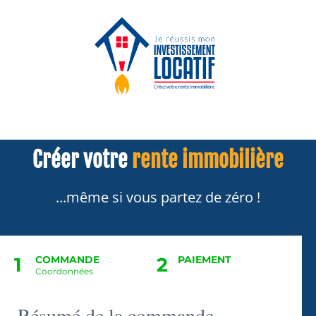
Créer votre
rente immobilière
...même si vous partez de zéro !
1
COMMANDE
2
PAIEMENT
Coordonnées
Résumé de la commande