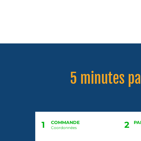
5 minutes par
1
COMMANDE
2
PA
Coordonnées