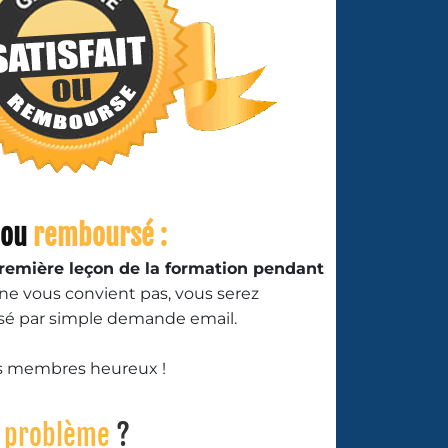
 ou
remboursé :
première leçon de la formation pendant
e ne vous convient pas, vous serez
é par simple demande email.
es membres heureux !
n
problème
?