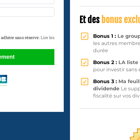
Et des
bonus exclu
Bonus 1 :
Le group
'y adhère sans réserve.
Lire les
les autres membres
durée
iement
Bonus 2 :
LA liste
pour investir sans 
Bonus 3 :
Ma feuil
dividende
Le supp
fiscalité sur vos d