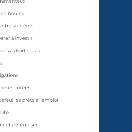
ndamentaux
 en bourse
votre stratégie
arer à investir
ions à dividendes
Fs
igations
cières cotées
tefeuilles prêts à l'emploi
alité
er et pérénniser