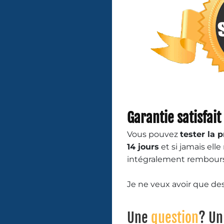
Garantie satisfait
Vous pouvez
tester la 
14 jours
et si jamais ell
intégralement rembours
Je ne veux avoir que d
Une
question
? U