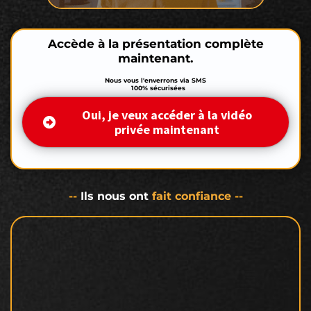
Accède à la présentation complète
maintenant.
Nous vous l'enverrons via SMS
V
100% sécurisées
Oui, je veux accéder à la vidéo
privée maintenant
--
Ils nous ont
fait confiance
--