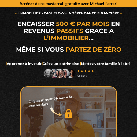
Accédez à une mastercall gratuite avec Michael Ferrari
--
IMMOBILIER • CASHFLOW • INDÉPENDANCE FINANCIÈRE
--
ENCAISSER
500 € PAR MOIS
EN
REVENUS
PASSIFS
GRÂCE À
L’IMMOBILIER
…
MÊME SI VOUS
PARTEZ DE ZÉRO
|
Apprenez à investir
|
Créez un patrimoine
|
Mettez votre famille à l'abri
|