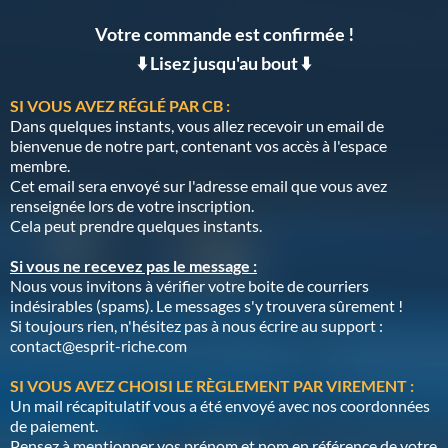
Votre commande est confirmée !
⬇️ Lisez jusqu'au bout ⬇️
SI VOUS AVEZ RÉGLÉ PAR CB :
Dans quelques instants, vous allez recevoir un email de
bienvenue de notre part, contenant vos accès à l'espace
membre.
Cet email sera envoyé sur l'adresse email que vous avez
renseignée lors de votre inscription.
Cela peut prendre quelques instants.
Si vous ne recevez pas le message :
Nous vous invitons à vérifier votre boite de courriers
indésirables (spams). Le messages s'y trouvera sûrement !
Si toujours rien, n'hésitez pas à nous écrire au support :
contact@esprit-riche.com
SI VOUS AVEZ CHOISI LE RÈGLEMENT PAR VIREMENT :
Un mail récapitulatif vous a été envoyé avec nos coordonnées
de paiement.
Pensez à mentionner vos prénom et nom en référence de votre