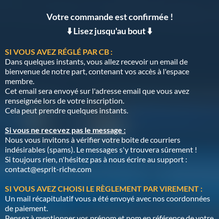
Votre commande est confirmée !
⬇️ Lisez jusqu'au bout ⬇️
SI VOUS AVEZ RÉGLÉ PAR CB :
Dans quelques instants, vous allez recevoir un email de
bienvenue de notre part, contenant vos accès à l'espace
membre.
Cet email sera envoyé sur l'adresse email que vous avez
renseignée lors de votre inscription.
Cela peut prendre quelques instants.
Si vous ne recevez pas le message :
Nous vous invitons à vérifier votre boite de courriers
indésirables (spams). Le messages s'y trouvera sûrement !
Si toujours rien, n'hésitez pas à nous écrire au support :
contact@esprit-riche.com
SI VOUS AVEZ CHOISI LE RÈGLEMENT PAR VIREMENT :
Un mail récapitulatif vous a été envoyé avec nos coordonnées
de paiement.
Pensez à mentionner vos prénom et nom en référence de votre