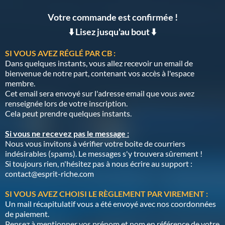
Votre commande est confirmée !
⬇️ Lisez jusqu'au bout ⬇️
SI VOUS AVEZ RÉGLÉ PAR CB :
Dans quelques instants, vous allez recevoir un email de
bienvenue de notre part, contenant vos accès à l'espace
membre.
Cet email sera envoyé sur l'adresse email que vous avez
renseignée lors de votre inscription.
Cela peut prendre quelques instants.
Si vous ne recevez pas le message :
Nous vous invitons à vérifier votre boite de courriers
indésirables (spams). Le messages s'y trouvera sûrement !
Si toujours rien, n'hésitez pas à nous écrire au support :
contact@esprit-riche.com
SI VOUS AVEZ CHOISI LE RÈGLEMENT PAR VIREMENT :
Un mail récapitulatif vous a été envoyé avec nos coordonnées
de paiement.
Pensez à mentionner vos prénom et nom en référence de votre