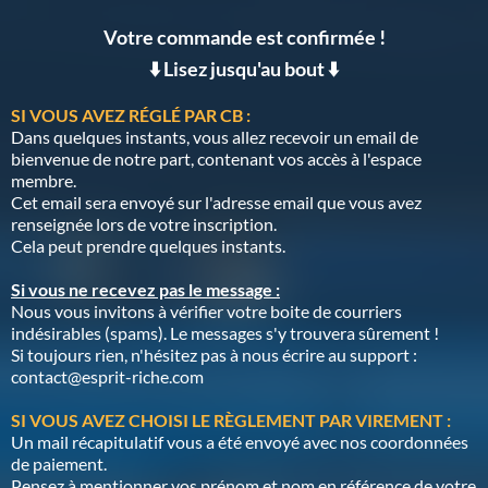
Votre commande est confirmée !
⬇️ Lisez jusqu'au bout ⬇️
SI VOUS AVEZ RÉGLÉ PAR CB :
Dans quelques instants, vous allez recevoir un email de
bienvenue de notre part, contenant vos accès à l'espace
membre.
Cet email sera envoyé sur l'adresse email que vous avez
renseignée lors de votre inscription.
Cela peut prendre quelques instants.
Si vous ne recevez pas le message :
Nous vous invitons à vérifier votre boite de courriers
indésirables (spams). Le messages s'y trouvera sûrement !
Si toujours rien, n'hésitez pas à nous écrire au support :
contact@esprit-riche.com
SI VOUS AVEZ CHOISI LE RÈGLEMENT PAR VIREMENT :
Un mail récapitulatif vous a été envoyé avec nos coordonnées
de paiement.
Pensez à mentionner vos prénom et nom en référence de votre