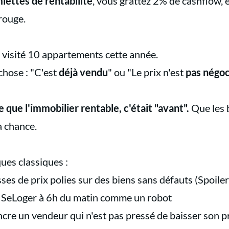
iettes de rentabilité
, vous grattez 2% de cashflow,
 rouge.
 visité 10 appartements cette année.
chose : "C'est
déjà vendu
" ou "Le prix n'est
pas négoc
que l'immobilier rentable, c'était "avant".
Que les 
a chance.
ques classiques :
s de prix polies sur des biens sans défauts (Spoiler
s SeLoger à 6h du matin comme un robot
re un vendeur qui n'est pas pressé de baisser son pr