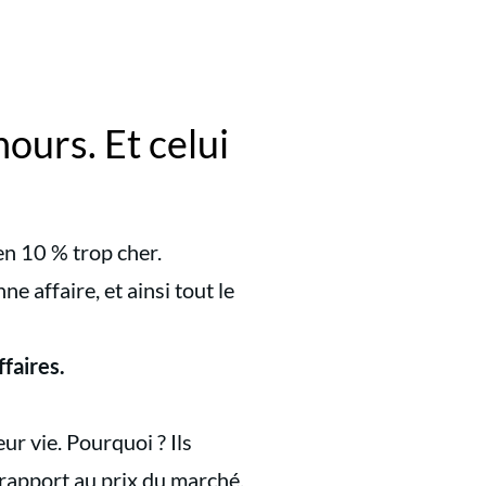
ours. Et celui
en 10 % trop cher.
e affaire, et ainsi tout le
ffaires.
eur vie. Pourquoi ? Ils
rapport au prix du marché.