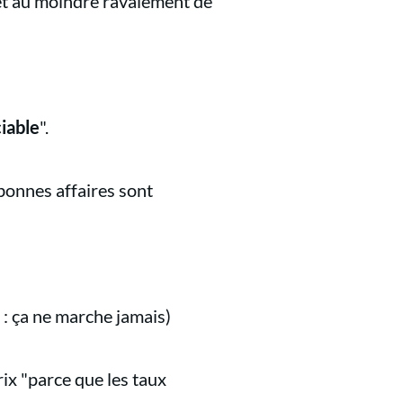
 et au moindre ravalement de
iable
".
bonnes affaires sont
 : ça ne marche jamais)
ix "parce que les taux