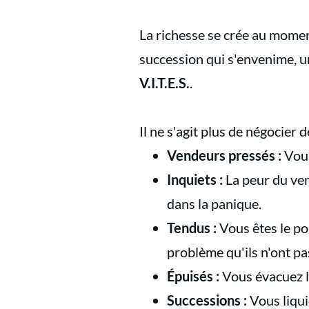
La richesse se crée au momen
succession qui s'envenime, une
V.I.T.E.S.
.
Il ne s'agit plus de négocier
Vendeurs pressés :
Vous
Inquiets :
La peur du vend
dans la panique.
Tendus :
Vous êtes le pom
problème qu'ils n'ont pa
Épuisés :
Vous évacuez le
Successions :
Vous liquid