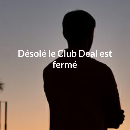
Désolé le Club Deal est
fermé